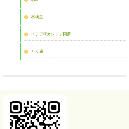
林檎堂
イデアITカレッジ阿蘇
とり康