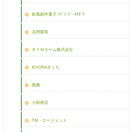
欧風創作菓子 ﾒｿﾞﾝ･ﾄﾞ･ｷﾀｶﾞﾜ
岳間製茶
ＢＹＭホーム株式会社
KIYORAきくち
風雅
小田商店
TM・エージェント