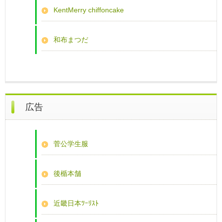
KentMerry chiffoncake
和布まつだ
広告
菅公学生服
後楯本舗
近畿日本ﾂｰﾘｽﾄ